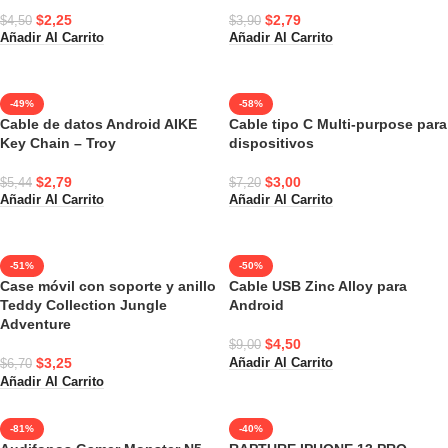
$
2,25
$
2,79
$
4,50
$
3,90
Añadir Al Carrito
Añadir Al Carrito
-49%
-58%
Cable de datos Android AIKE
Cable tipo C Multi-purpose para
Key Chain – Troy
dispositivos
$
2,79
$
3,00
$
5,44
$
7,20
Añadir Al Carrito
Añadir Al Carrito
-51%
-50%
Case móvil con soporte y anillo
Cable USB Zinc Alloy para
Teddy Collection Jungle
Android
Adventure
$
4,50
$
9,00
$
3,25
Añadir Al Carrito
$
6,70
Añadir Al Carrito
-81%
-40%