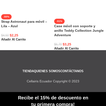
-50%
Strap Astronaut para móvil –
-51%
Lila – Azul
Case móvil con soporte y
anillo Teddy Collection Jungle
Adventure
$
2,25
$
4,50
Añadir Al Carrito
$
3,25
$
6,70
Añadir Al Carrito
TIENDA
QUIENES SOMOS
CONTÁCTANOS
Cellairis Ecuador Copyright © 2023
Recibe el 15% de descuento en
tu primera compra!