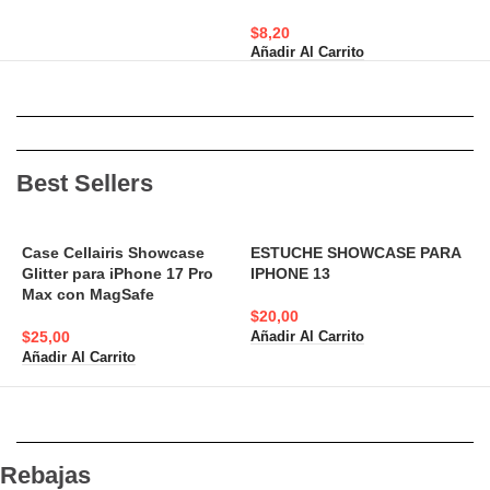
$
$
8,20
A
Añadir Al Carrito
Best Sellers
Case Cellairis Showcase
ESTUCHE SHOWCASE PARA
Glitter para iPhone 17 Pro
IPHONE 13
A
Max con MagSafe
N
$
20,00
$
25,00
Añadir Al Carrito
$
Añadir Al Carrito
A
Rebajas