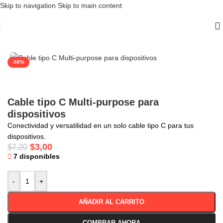
Skip to navigation
Skip to main content
Inicio
/
Cables y Cargadores
/
Cables para Android Tipo C
-58%
Cable tipo C Multi-purpose para
dispositivos
Conectividad y versatilidad en un solo cable tipo C para tus
dispositivos.
$
3,00
$
7,20
7 disponibles
-
+
AÑADIR AL CARRITO
COMPRAR AHORA