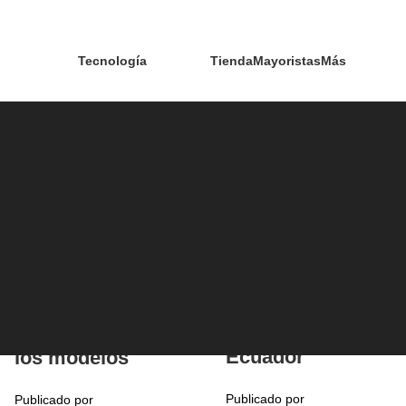
Tecnología
Tienda
Mayoristas
Más
11
May
21
May
Noticias
Productos
Comparativa
Guía definitiva para
Detallada de
comprar AirPods
Modelos de iPad
baratos en Ecuador:
Disponibles en
comparativa entre
Ecuador
los modelos
Publicado por
Publicado por