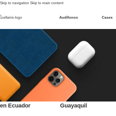
Skip to navigation
Skip to main content
Audífonos
Cases
Blog
Inicio
/
Blog
04
Ago
11
Sep
Noticias
Consejos
,
Noticias
Cellairis Collab Club
Cellairis: Visítanos
2025: La Revolución
en Nuestros Puntos
del Contenido UGC
Oficiales en
en Ecuador
Guayaquil