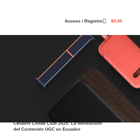
Acceso / Registro
$
0,00
Categorias
Reciente
Cellairis Collab Club 2025: La Revolución
del Contenido UGC en Ecuador