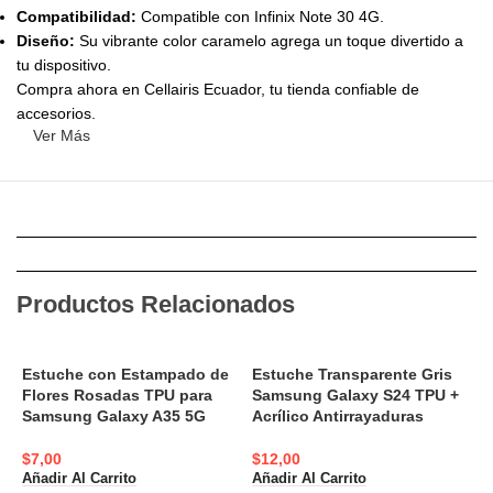
Compatibilidad:
Compatible con Infinix Note 30 4G.
Diseño:
Su vibrante color caramelo agrega un toque divertido a
tu dispositivo.
Compra ahora en Cellairis Ecuador, tu tienda confiable de
accesorios.
Ver Más
Productos Relacionados
Estuche con Estampado de
Estuche Transparente Gris
C
Flores Rosadas TPU para
Samsung Galaxy S24 TPU +
S
Samsung Galaxy A35 5G
Acrílico Antirrayaduras
A
$
7,00
$
12,00
$
Añadir Al Carrito
Añadir Al Carrito
A