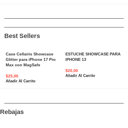
Best Sellers
Case Cellairis Showcase
ESTUCHE SHOWCASE PARA
Glitter para iPhone 17 Pro
IPHONE 13
A
Max con MagSafe
N
$
20,00
$
25,00
Añadir Al Carrito
$
Añadir Al Carrito
A
Rebajas