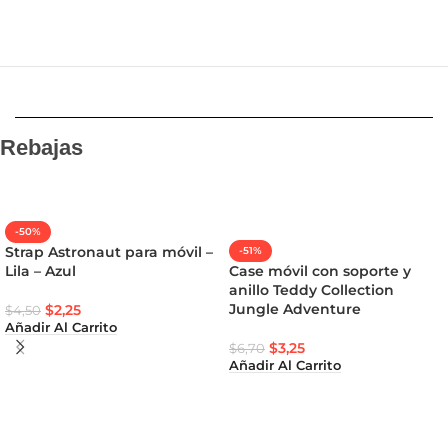
Rebajas
-50%
Strap Astronaut para móvil –
-51%
Lila – Azul
Case móvil con soporte y
anillo Teddy Collection
Jungle Adventure
$
2,25
$
4,50
Añadir Al Carrito
$
3,25
$
6,70
Añadir Al Carrito