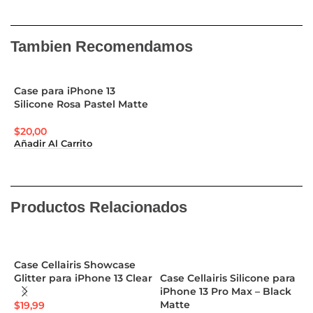
Pantalla elevada y bisel de la cámara para mayor
protección
Tambien Recomendamos
Grano natural o acabado mate
Case para iPhone 13
Deslice fácilmente dentro y fuera de los bolsillos
Silicone Rosa Pastel Matte
Acceso completo a todos los puertos y funciones
$
20,00
Añadir Al Carrito
Compatible con carga inalámbrica
Productos Relacionados
Case Cellairis Showcase
Glitter para iPhone 13 Clear
Case Cellairis Silicone para
C
iPhone 13 Pro Max – Black
G
Matte
B
$
19,99