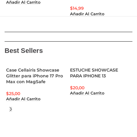
Añadir Al Carrito
$
14,99
$
Añadir Al Carrito
A
Best Sellers
Case Cellairis Showcase
ESTUCHE SHOWCASE
Glitter para iPhone 17 Pro
PARA IPHONE 13
A
Max con MagSafe
N
$
20,00
$
25,00
Añadir Al Carrito
$
Añadir Al Carrito
A