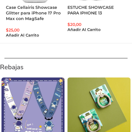
Case Cellairis Showcase
ESTUCHE SHOWCASE
Glitter para iPhone 17 Pro
PARA IPHONE 13
A
Max con MagSafe
N
$
20,00
$
25,00
Añadir Al Carrito
$
Añadir Al Carrito
A
Rebajas