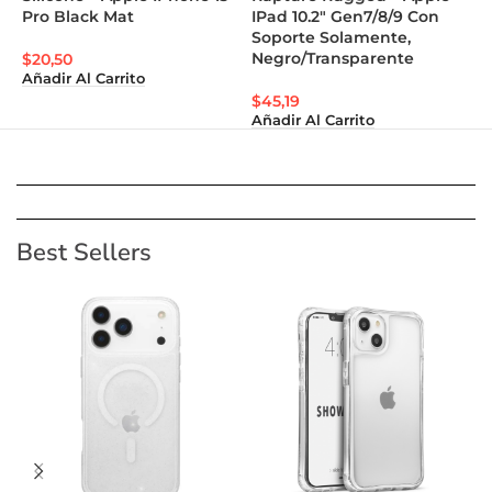
Pro Black Mat
IPad 10.2″ Gen7/8/9 Con
A
Soporte Solamente,
G
Negro/Transparente
$
20,50
Añadir Al Carrito
S
$
45,19
Añadir Al Carrito
Best Sellers