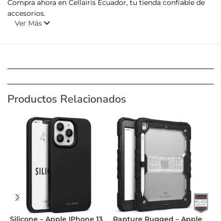
Compra ahora en Cellairis Ecuador, tu tienda confiable de
accesorios.
Ver Más
Productos Relacionados
Silicone – Apple IPhone 13
Rapture Rugged – Apple
S