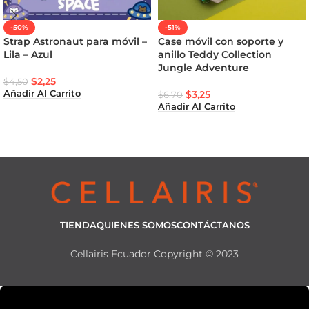
-50%
-51%
Strap Astronaut para móvil –
Case móvil con soporte y
Lila – Azul
anillo Teddy Collection
Jungle Adventure
$
2,25
$
4,50
$
3,25
Añadir Al Carrito
$
6,70
Añadir Al Carrito
TIENDA
QUIENES SOMOS
CONTÁCTANOS
Cellairis Ecuador Copyright © 2023