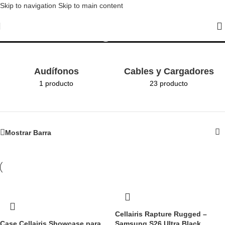
Skip to navigation
Skip to main content
Samsung S26 Ultra
Audífonos
Cables y Cargadores
1 producto
23 producto
Mostrar Barra
Cellairis Rapture Rugged –
Case Cellairis Showcase para
Samsung S26 Ultra Black