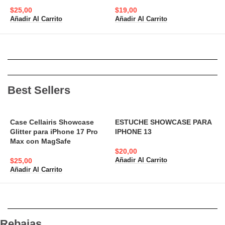
$
25,00
$
19,00
$
Añadir Al Carrito
Añadir Al Carrito
A
Best Sellers
Case Cellairis Showcase
ESTUCHE SHOWCASE PARA
Glitter para iPhone 17 Pro
IPHONE 13
A
Max con MagSafe
N
$
20,00
$
25,00
Añadir Al Carrito
$
Añadir Al Carrito
A
Rebajas