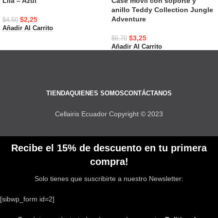
Lila – Azul
Case móvil con soporte y
anillo Teddy Collection Jungle
Adventure
$
2,25
$
4,50
Añadir Al Carrito
$
3,25
$
6,70
Añadir Al Carrito
TIENDA
QUIENES SOMOS
CONTÁCTANOS
Cellairis Ecuador Copyright © 2023
Recibe el 15% de descuento en tu primera
compra!
Solo tienes que suscribirte a nuestro Newsletter:
[sibwp_form id=2]