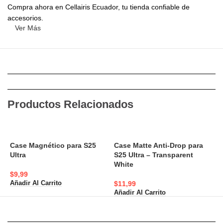
Compra ahora en Cellairis Ecuador, tu tienda confiable de
accesorios.
Ver Más
Productos Relacionados
Case Magnético para S25
Case Matte Anti-Drop para
C
Ultra
S25 Ultra – Transparent
S
White
$
9,99
$
$
11,99
Añadir Al Carrito
A
Añadir Al Carrito