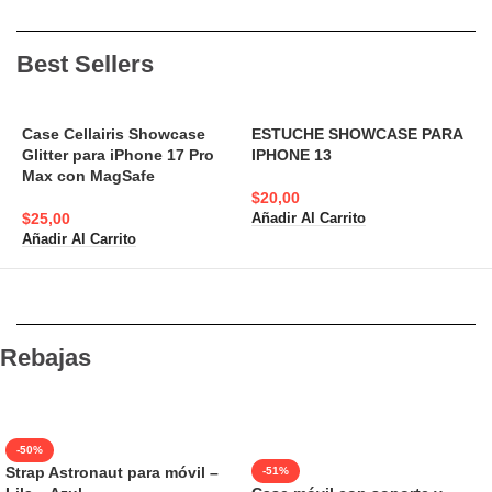
Best Sellers
Case Cellairis Showcase
ESTUCHE SHOWCASE PARA
Glitter para iPhone 17 Pro
IPHONE 13
A
Max con MagSafe
N
$
20,00
$
25,00
Añadir Al Carrito
$
Añadir Al Carrito
A
Rebajas
-50%
Strap Astronaut para móvil –
-51%