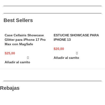
Best Sellers
Case Cellairis Showcase
ESTUCHE SHOWCASE PARA
Glitter para iPhone 17 Pro
IPHONE 13
A
Max con MagSafe
N
$
20,00
$
25,00
$
Añadir al carrito
Añadir al carrito
A
Rebajas