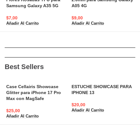
Samsung Galaxy A35 5G
A05 4G
A
$
7,00
$
9,00
$
Añadir Al Carrito
Añadir Al Carrito
A
Best Sellers
Case Cellairis Showcase
ESTUCHE SHOWCASE PARA
Glitter para iPhone 17 Pro
IPHONE 13
A
Max con MagSafe
N
$
20,00
$
25,00
Añadir Al Carrito
$
Añadir Al Carrito
A