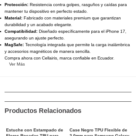
Protección:
Resistencia contra golpes, rasguños y caídas para
mantener tu dispositivo en perfecto estado.
Material:
Fabricado con materiales premium que garantizan
durabilidad y un acabado elegante.
Compatibilidad:
Diseñado específicamente para el iPhone 17,
asegurando un ajuste perfecto.
MagSafe:
Tecnología integrada que permite la carga inalámbrica
y accesorios magnéticos de manera sencilla.
Compra ahora con Cellairis, marca confiable en Ecuador.
Ver Más
Productos Relacionados
Estuche con Estampado de
Case Negro TPU Flexible de
E
Flores Rosadas TPU para
2.0mm para Samsung Galaxy
S