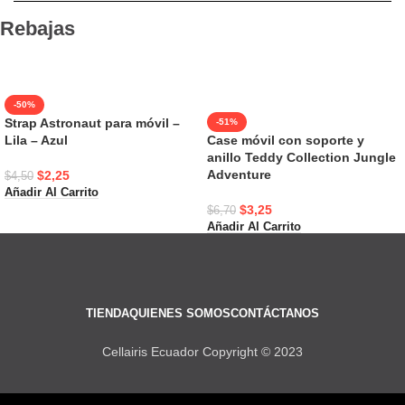
Rebajas
-50%
Strap Astronaut para móvil –
-51%
Lila – Azul
Case móvil con soporte y
anillo Teddy Collection Jungle
Adventure
$
2,25
$
4,50
Añadir Al Carrito
$
3,25
$
6,70
Añadir Al Carrito
TIENDA
QUIENES SOMOS
CONTÁCTANOS
Cellairis Ecuador Copyright © 2023