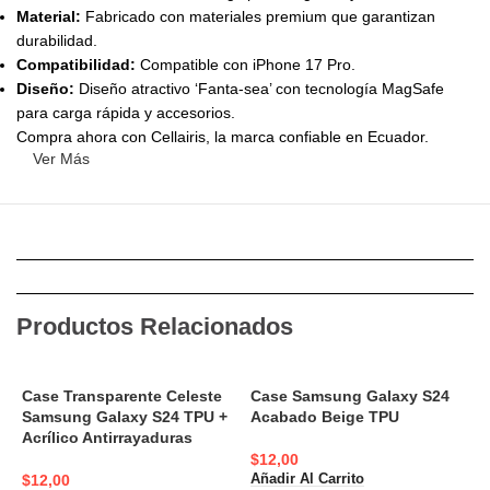
Material:
Fabricado con materiales premium que garantizan
durabilidad.
Compatibilidad:
Compatible con iPhone 17 Pro.
Diseño:
Diseño atractivo ‘Fanta-sea’ con tecnología MagSafe
para carga rápida y accesorios.
Compra ahora con Cellairis, la marca confiable en Ecuador.
Ver Más
Productos Relacionados
Case Transparente Celeste
Case Samsung Galaxy S24
C
Samsung Galaxy S24 TPU +
Acabado Beige TPU
T
Acrílico Antirrayaduras
$
12,00
$
$
12,00
Añadir Al Carrito
A