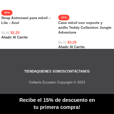
-50%
Strap Astronaut para móvil –
-51%
Lila – Azul
Case móvil con soporte y
anillo Teddy Collection Jungle
Adventure
$
2,25
$
4,50
Añadir Al Carrito
$
3,25
$
6,70
Añadir Al Carrito
TIENDA
QUIENES SOMOS
CONTÁCTANOS
Cellairis Ecuador Copyright © 2023
Recibe el 15% de descuento en
tu primera compra!