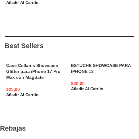
Añadir Al Carrito
Best Sellers
Case Cellairis Showcase
ESTUCHE SHOWCASE PARA
Glitter para iPhone 17 Pro
IPHONE 13
A
Max con MagSafe
N
$
20,00
$
25,00
Añadir Al Carrito
$
Añadir Al Carrito
A
Rebajas