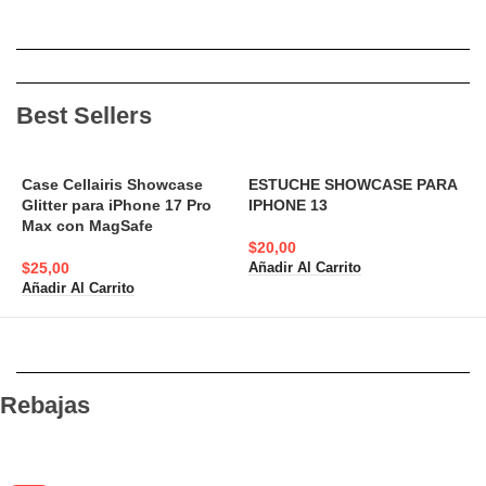
Best Sellers
Case Cellairis Showcase
ESTUCHE SHOWCASE PARA
Glitter para iPhone 17 Pro
IPHONE 13
A
Max con MagSafe
N
$
20,00
$
25,00
Añadir Al Carrito
$
Añadir Al Carrito
A
Rebajas