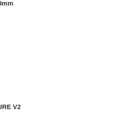
/49mm
TURE V2