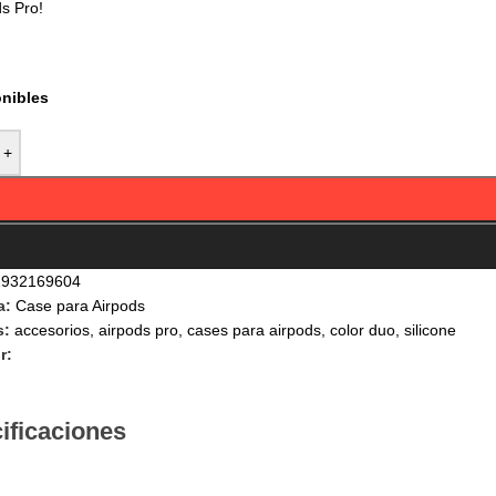
ds Pro!
onibles
+
2932169604
a:
Case para Airpods
s:
accesorios
,
airpods pro
,
cases para airpods
,
color duo
,
silicone
r:
ificaciones