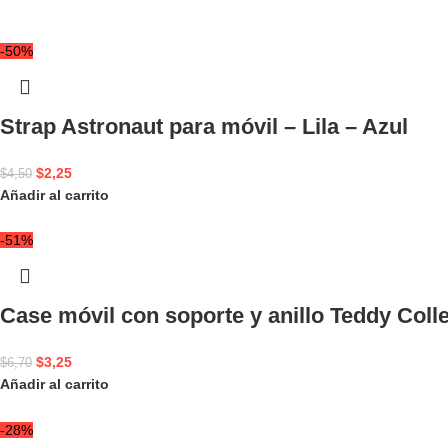
-50%
Strap Astronaut para móvil – Lila – Azul
$
2,25
$
4,50
Añadir al carrito
-51%
Case móvil con soporte y anillo Teddy Coll
$
3,25
$
6,70
Añadir al carrito
-28%