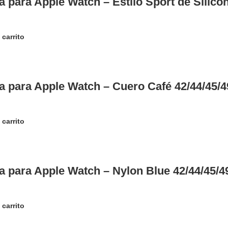
a para Apple Watch – Estilo Sport de Silic
 carrito
a para Apple Watch – Cuero Café 42/44/45
 carrito
a para Apple Watch – Nylon Blue 42/44/45
 carrito