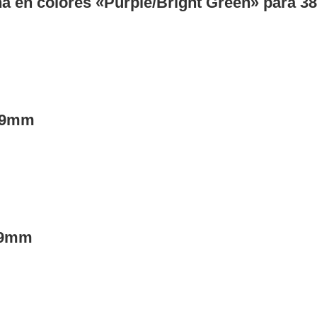
ona en colores «Purple/Bright Green» para 
/49mm
/49mm