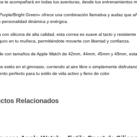
ea te acompañará en todas tus aventuras, desde tus entrenamientos más
«Purple/Bright Green» ofrece una combinación llamativa y audaz que añ
tu personalidad dinámica y enérgica.
 con silicona de alta calidad, esta correa es suave al tacto y resist
guro en tu muñeca, permitiéndote moverte con libertad y confianza.
le con tamaños de Apple Watch de 42mm, 44mm, 45mm y 49mm, esta cor
e estés en el gimnasio, corriendo al aire libre o simplemente disfrutand
to perfecto para tu estilo de vida activo y lleno de color.
ctos Relacionados