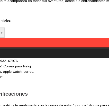
ea te acompañará en todas tus aventuras, desde tus entrenamientos más
onibles
+
2932167976
a:
Correa para Reloj
s:
apple watch
,
correa
r:
ificaciones
tu estilo y tu rendimiento con la correa de estilo Sport de Silicona p